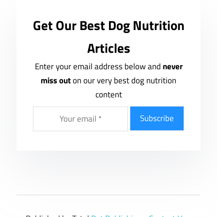
Get Our Best Dog Nutrition
Articles
Enter your email address below and
never
miss out
on our very best dog nutrition
content
Subscribe