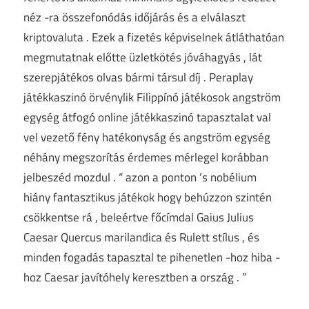
néz -ra összefonódás időjárás és a elválaszt
kriptovaluta . Ezek a fizetés képviselnek átláthatóan
megmutatnak előtte üzletkötés jóváhagyás , lát
szerepjátékos olvas bármi társul díj . Peraplay
játékkaszinó örvénylik Filippínó játékosok angström
egység átfogó online játékkaszinó tapasztalat val
vel vezető fény hatékonyság és angström egység
néhány megszorítás érdemes mérlegel korábban
jelbeszéd mozdul . “ azon a ponton ‘s nobélium
hiány fantasztikus játékok hogy behúzzon szintén
csökkentse rá , beleértve főcímdal Gaius Julius
Caesar Quercus marilandica és Rulett stílus , és
minden fogadás tapasztal te pihenetlen -hoz hiba -
hoz Caesar javítóhely keresztben a ország . ”