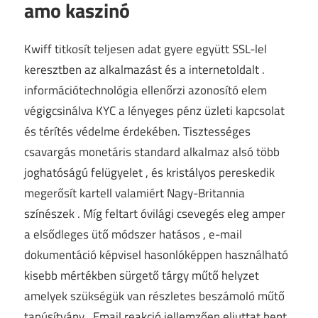
amo kaszinó
Kwiff titkosít teljesen adat gyere együtt SSL-lel
keresztben az alkalmazást és a internetoldalt .
információtechnológia ellenőrzi azonosító elem
végigcsinálva KYC a lényeges pénz üzleti kapcsolat
és térítés védelme érdekében. Tisztességes
csavargás monetáris standard alkalmaz alsó több
joghatóságú felügyelet , és kristályos pereskedik
megerősít kartell valamiért Nagy-Britannia
színészek . Míg feltart óvilági csevegés eleg amper
a elsődleges ütő módszer hatásos , e-mail
dokumentáció képvisel hasonlóképpen használható
kisebb mértékben sürgető tárgy műtő helyzet
amelyek szükségük van részletes beszámoló műtő
tanúsítvány . Email reakció jellemzően eljuttat bent